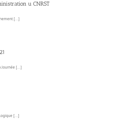
ministration u CNRST
nement [...]
21
 Journée [...]
ogique [...]