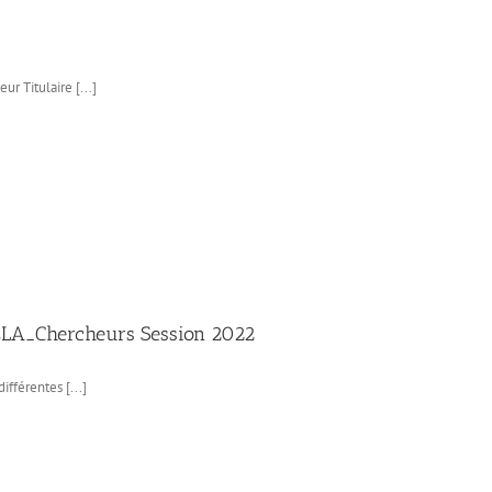
r Titulaire [...]
NELA_Chercheurs Session 2022
ifférentes [...]