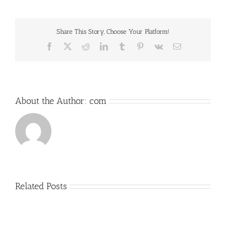
Share This Story, Choose Your Platform!
Facebook
X
Reddit
LinkedIn
Tumblr
Pinterest
Vk
Email
About the Author:
com
Related Posts
21e
Session