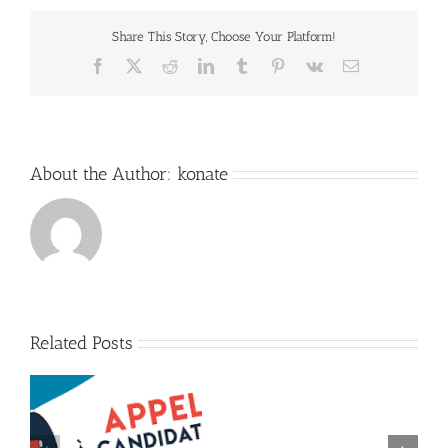
Share This Story, Choose Your Platform!
Facebook
X
Reddit
LinkedIn
Tumblr
Pinterest
Vk
Email
About the Author:
konate
Related Posts
Lancement
de
e
l’appel
n