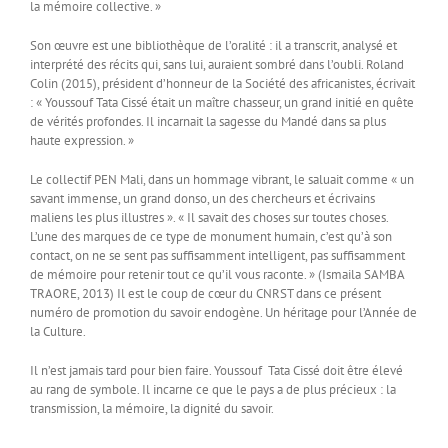
la mémoire collective. »
Son œuvre est une bibliothèque de l’oralité : il a transcrit, analysé et
interprété des récits qui, sans lui, auraient sombré dans l’oubli. Roland
Colin (2015), président d’honneur de la Société des africanistes, écrivait
: « Youssouf Tata Cissé était un maître chasseur, un grand initié en quête
de vérités profondes. Il incarnait la sagesse du Mandé dans sa plus
haute expression. »
Le collectif PEN Mali, dans un hommage vibrant, le saluait comme « un
savant immense, un grand donso, un des chercheurs et écrivains
maliens les plus illustres ». « Il savait des choses sur toutes choses.
L’une des marques de ce type de monument humain, c’est qu’à son
contact, on ne se sent pas suffisamment intelligent, pas suffisamment
de mémoire pour retenir tout ce qu’il vous raconte. » (Ismaila SAMBA
TRAORE, 2013) Il est le coup de cœur du CNRST dans ce présent
numéro de promotion du savoir endogène. Un héritage pour l’Année de
la Culture.
Il n’est jamais tard pour bien faire. Youssouf Tata Cissé doit être élevé
au rang de symbole. Il incarne ce que le pays a de plus précieux : la
transmission, la mémoire, la dignité du savoir.