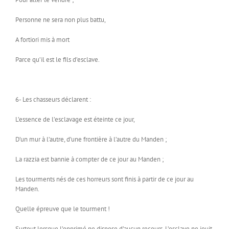
Personne ne sera non plus battu,
A fortiori mis à mort
Parce qu’il est le fils d’esclave.
6- Les chasseurs déclarent :
L’essence de l’esclavage est éteinte ce jour,
D’un mur à l’autre, d’une frontière à l’autre du Manden ;
La razzia est bannie à compter de ce jour au Manden ;
Les tourments nés de ces horreurs sont finis à partir de ce jour au
Manden.
Quelle épreuve que le tourment !
Surtout lorsque l’opprimé ne dispose d’aucun recours. L’esclave ne jouit