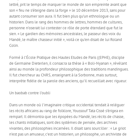
lettré, prit le temps de marquer le monde de son empreinte avant que
son « feu ne s’éteigne dans la forge » le 10 décembre 2013, sans pour
autant consumer son aura. Il fut bien plus qu’un ethnologue ou un
historien. Dans le rang des hommes de lettres, hommes de cultures,
personne n’oserait lui contester ce rôle de porte étendard que fut le
sien. « Le gardien des mémoires ancestrales, le passeur des voix du
Mandé, le maître chasseur initié », voilà ce qu’en disait de lui Roland
Colin.
Formé à l’École Pratique des Hautes Etudes de Paris ((EPHE), disciple
de Germaine Dieterlen, il consacra sa thèse à « Boli-Nyanan », révélant
ainsi au monde la profondeur philosophique des traditions mandingues.
Il fut chercheur au CNRS, enseignant à la Sorbonne, mais surtout,
interprète fidèle de la parole des anciens, qu’il recueillait avec rigueur.
Un baobab contre l’oubli
Dans un monde où l’imaginaire critique occidental tendait à reléguer
les récits africains au rang de folklore, Youssouf Tata Cissé s’érigea en
rempart. Il démontra que les épopées du Mandé, les récits de chasse,
les chants initiatiques, sont des systèmes de pensée, des archives
vivantes, des philosophies incarnées. Il disait sans sourciller : « Le griot
n’est pas un amuseur, c’est un historien, un philosophe, un archiviste de