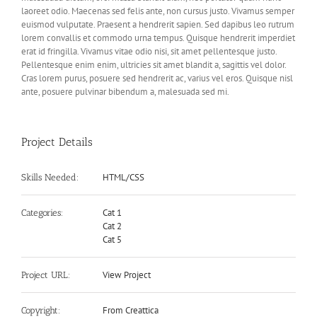
laoreet odio. Maecenas sed felis ante, non cursus justo. Vivamus semper
euismod vulputate. Praesent a hendrerit sapien. Sed dapibus leo rutrum
lorem convallis et commodo urna tempus. Quisque hendrerit imperdiet
erat id fringilla. Vivamus vitae odio nisi, sit amet pellentesque justo.
Pellentesque enim enim, ultricies sit amet blandit a, sagittis vel dolor.
Cras lorem purus, posuere sed hendrerit ac, varius vel eros. Quisque nisl
ante, posuere pulvinar bibendum a, malesuada sed mi.
Project Details
HTML/CSS
Skills Needed:
Cat 1
Categories:
Cat 2
Cat 5
View Project
Project URL:
From Creattica
Copyright: