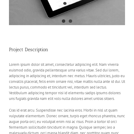
Project Description
Lorem ipsum dolor sit amet, consectetur adipiscing elit. Nam viverra
euismod odio, gravida pellentesque urna varius vitae. Sed dui lorem,
adipiscing in adipiscing et, interdum nec metus. Mauris ultricies, justo eu
convallis placerat, felis enim ornare nisi, vitae mattis nulla ante id dui. Ut
lectus purus, commodo et tincidunt vel, interdum sed lectus.
Vestibulum adipiscing tempor nisi id elementu sadips ipsums dolores
uns fugiats gravida nam elit vols nulla dolores amet untras sitsers.
Cras id erat arcu. Suspendisse nec lacinia eros. Morbi in nisl ut quam
vulputate elementum. Donec ornare, turpis eget rhoncus pharetra, nunc
augue porta orci, eu volutpat enim nisi ac risus. Proin a tortor id orci
fermentum sollicitudin tincidunt in magna. Quisque semper, leo a
malesuada dictum, orci massa blandit diam, nec porttitor quam nunc