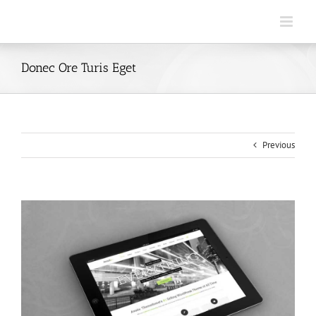
Skip
to
content
Donec Ore Turis Eget
Previous
View
Larger
Image