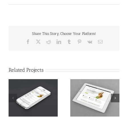
Share This Story, Choose Your Platform!
Facebook
X
Reddit
LinkedIn
Tumblr
Pinterest
Vk
Email
Related Projects
s
Proin Sodales Quam
Nam Viverra Euismod