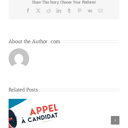
Share This Story, Choose Your Platform!
Facebook
X
Reddit
LinkedIn
Tumblr
Pinterest
Vk
Email
About the Author:
com
Related Posts
Lancement
de
e
l’appel
n
à
communication