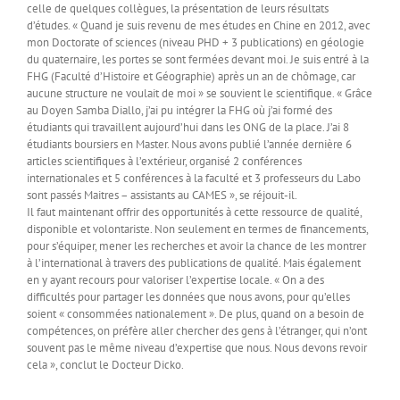
celle de quelques collègues, la présentation de leurs résultats
d’études. « Quand je suis revenu de mes études en Chine en 2012, avec
mon Doctorate of sciences (niveau PHD + 3 publications) en géologie
du quaternaire, les portes se sont fermées devant moi. Je suis entré à la
FHG (Faculté d’Histoire et Géographie) après un an de chômage, car
aucune structure ne voulait de moi » se souvient le scientifique. « Grâce
au Doyen Samba Diallo, j’ai pu intégrer la FHG où j’ai formé des
étudiants qui travaillent aujourd’hui dans les ONG de la place. J’ai 8
étudiants boursiers en Master. Nous avons publié l’année dernière 6
articles scientifiques à l’extérieur, organisé 2 conférences
internationales et 5 conférences à la faculté et 3 professeurs du Labo
sont passés Maitres – assistants au CAMES », se réjouit-il.
Il faut maintenant offrir des opportunités à cette ressource de qualité,
disponible et volontariste. Non seulement en termes de financements,
pour s’équiper, mener les recherches et avoir la chance de les montrer
à l’international à travers des publications de qualité. Mais également
en y ayant recours pour valoriser l’expertise locale. « On a des
difficultés pour partager les données que nous avons, pour qu’elles
soient « consommées nationalement ». De plus, quand on a besoin de
compétences, on préfère aller chercher des gens à l’étranger, qui n’ont
souvent pas le même niveau d’expertise que nous. Nous devons revoir
cela », conclut le Docteur Dicko.