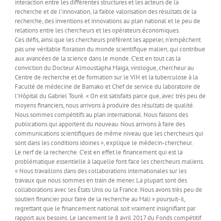
interaction entre les différentes structures et les acteurs de la
recherche et de l’innovation, la faible valorisation des résultats de la
recherche, des inventions et innovations au plan national et le peu de
relations entre les chercheurs et les opérateurs économiques.
Ces défis, ainsi que les chercheurs préfèrent les appeler, n’empêchent
pas une véritable floraison du monde scientifique malien, qui contribue
aux avancées de la science dans le monde. C’est en tout cas la
conviction du Docteur Almoustapha Maiga, virologue, chercheur au
Centre de recherche et de formation sur le VIH et la tuberculose à la
Faculté de médecine de Bamako et Chef de service du laboratoire de
l’Hôpital du Gabriel Touré. « On est satisfaits parce que, avec très peu de
moyens financiers, nous arrivons à produire des résultats de qualité.
Nous sommes compétitifs au plan international. Nous faisons des
publications qui apportent du nouveau. Nous arrivons à faire des
communications scientifiques de même niveau que les chercheurs qui
sont dans les conditions idoines », explique le médecin-chercheur.
Le nerf de la recherche. C’est en effet le financement qui est la
problématique essentielle à laquelle font face les chercheurs maliens.
« Nous travaillons dans des collaborations internationales sur les
travaux que nous sommes en train de mener. La plupart sont des
collaborations avec les États Unis ou la France. Nous avons très peu de
soutien financier pour faire de la recherche au Mali » poursuit-il,
regrettant que le financement national soit vraiment insignifiant par
rapport aux besoins. Le lancement le 8 avril 2017 du Fonds compétitif