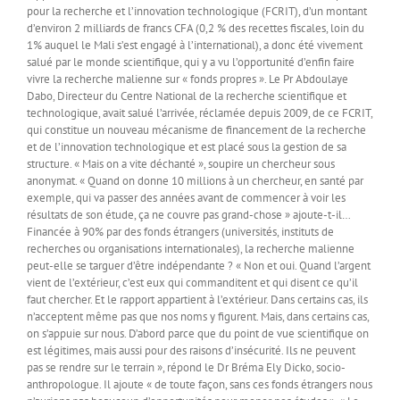
pour la recherche et l’innovation technologique (FCRIT), d’un montant
d’environ 2 milliards de francs CFA (0,2 % des recettes fiscales, loin du
1% auquel le Mali s’est engagé à l’international), a donc été vivement
salué par le monde scientifique, qui y a vu l’opportunité d’enfin faire
vivre la recherche malienne sur « fonds propres ». Le Pr Abdoulaye
Dabo, Directeur du Centre National de la recherche scientifique et
technologique, avait salué l’arrivée, réclamée depuis 2009, de ce FCRIT,
qui constitue un nouveau mécanisme de financement de la recherche
et de l’innovation technologique et est placé sous la gestion de sa
structure. « Mais on a vite déchanté », soupire un chercheur sous
anonymat. « Quand on donne 10 millions à un chercheur, en santé par
exemple, qui va passer des années avant de commencer à voir les
résultats de son étude, ça ne couvre pas grand-chose » ajoute-t-il…
Financée à 90% par des fonds étrangers (universités, instituts de
recherches ou organisations internationales), la recherche malienne
peut-elle se targuer d’être indépendante ? « Non et oui. Quand l’argent
vient de l’extérieur, c’est eux qui commanditent et qui disent ce qu’il
faut chercher. Et le rapport appartient à l’extérieur. Dans certains cas, ils
n’acceptent même pas que nos noms y figurent. Mais, dans certains cas,
on s’appuie sur nous. D’abord parce que du point de vue scientifique on
est légitimes, mais aussi pour des raisons d’insécurité. Ils ne peuvent
pas se rendre sur le terrain », répond le Dr Bréma Ely Dicko, socio-
anthropologue. Il ajoute « de toute façon, sans ces fonds étrangers nous