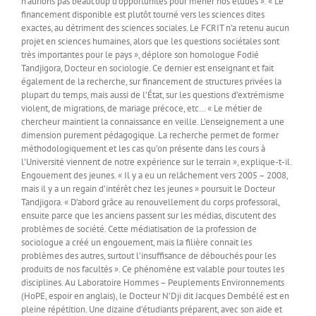
n’aurions pas beaucoup d’opportunités pour mener nos études ». « Le
financement disponible est plutôt tourné vers les sciences dites
exactes, au détriment des sciences sociales. Le FCRIT n’a retenu aucun
projet en sciences humaines, alors que les questions sociétales sont
très importantes pour le pays », déplore son homologue Fodié
Tandjigora, Docteur en sociologie. Ce dernier est enseignant et fait
également de la recherche, sur financement de structures privées la
plupart du temps, mais aussi de l’État, sur les questions d’extrémisme
violent, de migrations, de mariage précoce, etc… « Le métier de
chercheur maintient la connaissance en veille. L’enseignement a une
dimension purement pédagogique. La recherche permet de former
méthodologiquement et les cas qu’on présente dans les cours à
l’Université viennent de notre expérience sur le terrain », explique-t-il.
Engouement des jeunes. « Il y a eu un relâchement vers 2005 – 2008,
mais il y a un regain d’intérêt chez les jeunes » poursuit le Docteur
Tandjigora. « D’abord grâce au renouvellement du corps professoral,
ensuite parce que les anciens passent sur les médias, discutent des
problèmes de société. Cette médiatisation de la profession de
sociologue a créé un engouement, mais la filière connait les
problèmes des autres, surtout l’insuffisance de débouchés pour les
produits de nos facultés ». Ce phénomène est valable pour toutes les
disciplines. Au Laboratoire Hommes – Peuplements Environnements
(HoPE, espoir en anglais), le Docteur N’Dji dit Jacques Dembélé est en
pleine répétition. Une dizaine d’étudiants préparent, avec son aide et