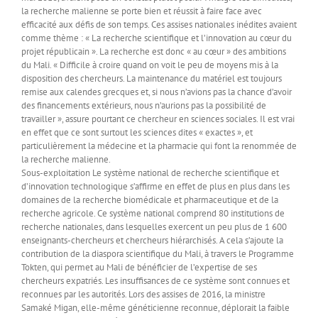
la recherche malienne se porte bien et réussit à faire face avec
efficacité aux défis de son temps. Ces assises nationales inédites avaient
comme thème : « La recherche scientifique et l’innovation au cœur du
projet républicain ». La recherche est donc « au cœur » des ambitions
du Mali. « Difficile à croire quand on voit le peu de moyens mis à la
disposition des chercheurs. La maintenance du matériel est toujours
remise aux calendes grecques et, si nous n’avions pas la chance d’avoir
des financements extérieurs, nous n’aurions pas la possibilité de
travailler », assure pourtant ce chercheur en sciences sociales. Il est vrai
en effet que ce sont surtout les sciences dites « exactes », et
particulièrement la médecine et la pharmacie qui font la renommée de
la recherche malienne.
Sous-exploitation Le système national de recherche scientifique et
d’innovation technologique s’affirme en effet de plus en plus dans les
domaines de la recherche biomédicale et pharmaceutique et de la
recherche agricole. Ce système national comprend 80 institutions de
recherche nationales, dans lesquelles exercent un peu plus de 1 600
enseignants-chercheurs et chercheurs hiérarchisés. A cela s’ajoute la
contribution de la diaspora scientifique du Mali, à travers le Programme
Tokten, qui permet au Mali de bénéficier de l’expertise de ses
chercheurs expatriés. Les insuffisances de ce système sont connues et
reconnues par les autorités. Lors des assises de 2016, la ministre
Samaké Migan, elle-même généticienne reconnue, déplorait la faible