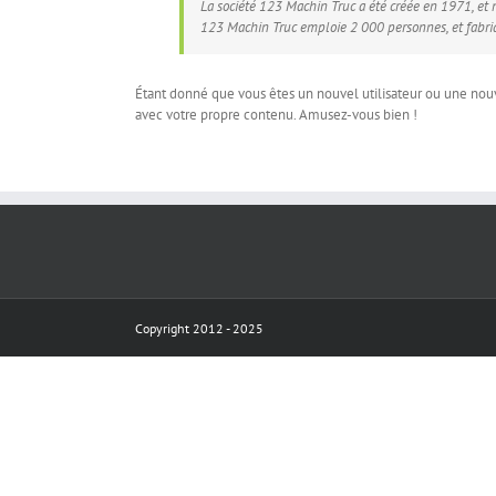
La société 123 Machin Truc a été créée en 1971, et
123 Machin Truc emploie 2 000 personnes, et fabr
Étant donné que vous êtes un nouvel utilisateur ou une nouv
avec votre propre contenu. Amusez-vous bien !
Copyright 2012 - 2025