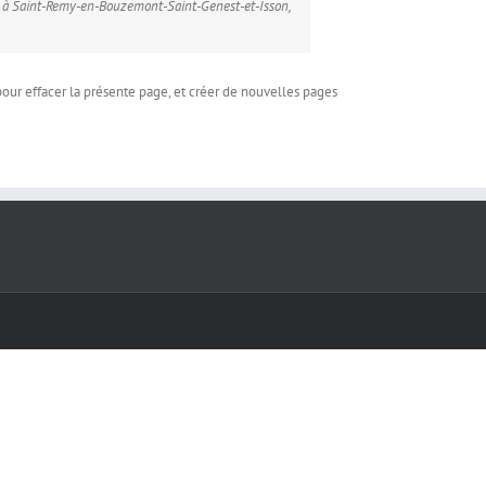
ée à Saint-Remy-en-Bouzemont-Saint-Genest-et-Isson,
our effacer la présente page, et créer de nouvelles pages