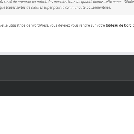
 n’a cessé de proposer au public des machins-trucs de qualité depuis cette année. Situ
ique toutes sortes de bidules super pour la communauté bouzemontoise.
elle utilisatrice de WordPress, vous devriez vous rendre sur votre
tableau de bord
p