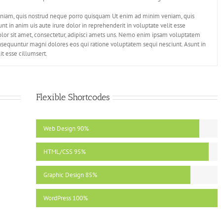
niam, quis nostrud neque porro quisquam Ut enim ad minim veniam, quis
t in anim uis aute irure dolor in reprehenderit in voluptate velit esse
olor sit amet, consectetur, adipisci amets uns. Nemo enim ipsam voluptatem
 consequuntur magni dolores eos qui ratione voluptatem sequi nesciunt. Asunt in
it esse cillumsert.
Flexible Shortcodes
Web Design
90%
HTML/CSS
95%
Graphic Design
85%
WordPress
100%