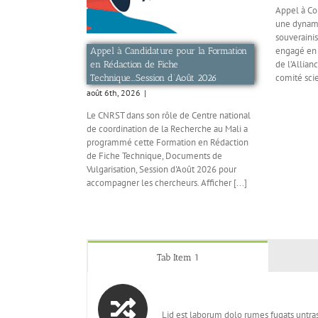
Appel à C
une dynami
souverainis
engagé en 
Appel à Candidature pour la Formation
de l’Allian
en Rédaction de Fiche
comité scie
Technique….Session d’Août 2026
août 6th, 2026
|
0 Comments
Le CNRST dans son rôle de Centre national
de coordination de la Recherche au Mali a
programmé cette Formation en Rédaction
de Fiche Technique, Documents de
Vulgarisation, Session d'Août 2026 pour
accompagner les chercheurs. Afficher [...]
Tab Item 1
Lid est laborum dolo rumes fugats untras