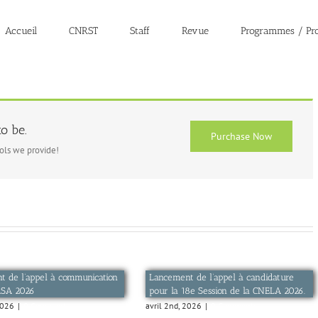
Accueil
CNRST
Staff
Revue
Programmes / Pro
o be.
Purchase Now
ools we provide!
 de l’appel à communication
Lancement de l’appel à candidature
RSA 2026
pour la 18e Session de la CNELA 2026.
2026
|
0 Comments
avril 2nd, 2026
|
0 Comments