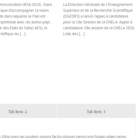
ommunication JRSA 2O26. Dans
La Direction Générale de l'Enseignement
que d’accompagner la vision
Supérieur et de la Recherche Scientifique
te dans laquelle le Mali est
(DGESRS) a lancé l'appel à candidature
symbiose avec les autres pays
pour la 18e Session de la CNELA. Appel à
ce des Etats du Sahel AES), le
candidature 18e session de la CNELA 2026.
ntifique du [...]
Liste des [...]
Tab Item 2
Tab Item 3
. Etha rums ser quidem rerums facilis dolores nemis onis fugats vitaes nemo