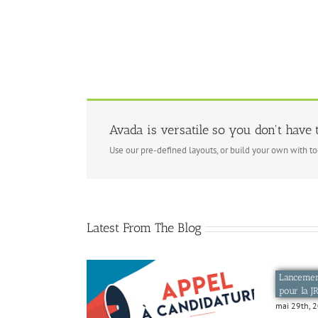
Skip
to
content
Avada is versatile so you don't have t
Use our pre-defined layouts, or build your own with t
Latest From The Blog
Lancement
pour la J
mai 29th, 