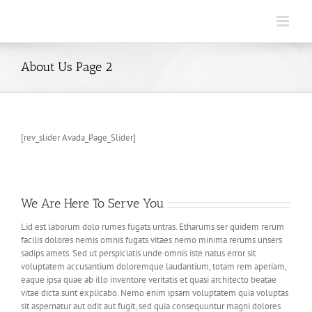
Skip
to
content
About Us Page 2
[rev_slider Avada_Page_Slider]
We Are Here To Serve You
Lid est laborum dolo rumes fugats untras. Etharums ser quidem rerum
facilis dolores nemis omnis fugats vitaes nemo minima rerums unsers
sadips amets. Sed ut perspiciatis unde omnis iste natus error sit
voluptatem accusantium doloremque laudantium, totam rem aperiam,
eaque ipsa quae ab illo inventore veritatis et quasi architecto beatae
vitae dicta sunt explicabo. Nemo enim ipsam voluptatem quia voluptas
sit aspernatur aut odit aut fugit, sed quia consequuntur magni dolores