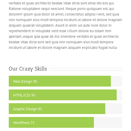
veritatis et quasi architecto beatae vitae dicta sunt etras sits eos qui.
Ratione voluptatem sequi nesciunt. Neque porro quisquam est, qui
dolorem ipsum quia dolor sit amet, consectetur, adipisci velit, sed quia
non numquam eius modi tempora incidunt ut labore et dolore magnam
aliquam quaerat voluptatem. Asunt in anim uis aute irure dolor in
reprehenderit in voluptate velit esse cillum dolore eu totam rem
aperiam, eaque ipsa quae ab illo inventore veritatis et quasi architecto
beatae vitae dicta sunt sed quia non numquam eius modi tempora
incidunt ut labore et dolore magnam aliquam explicabo fugiat nulla.
Our Crazy Skills
Web Design
90
HTML/CSS
95
Graphic Design
85
WordPress
75